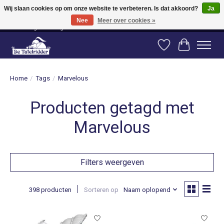
Wij slaan cookies op om onze website te verbeteren. Is dat akkoord?
Ja
Nee
Meer over cookies »
Vanaf 80 euro gratis verzending binnen Nederland! Vanaf 100 euro gratis
verzending naar België en Duitsland!
Verlanglijst
Winkelwag
Home
/
Tags
/
Marvelous
Producten getagd met
Marvelous
Filters weergeven
398 producten
Sorteren op
Naam oplopend