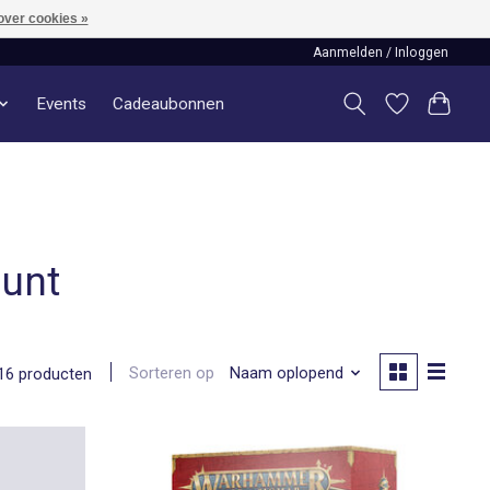
over cookies »
Aanmelden / Inloggen
Events
Cadeaubonnen
aunt
Sorteren op
Naam oplopend
16 producten