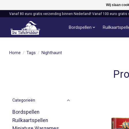
Wij slaan coo
Vanaf 80 euro gratis verzending binnen Nederland! Vanaf 100 euro gratis 
Bordspellen
Ruilkaartspel
Home
/
Tags
/
Nighthaunt
Pro
Categorieën
Bordspellen
Ruilkaartspellen
Miniature Wargames