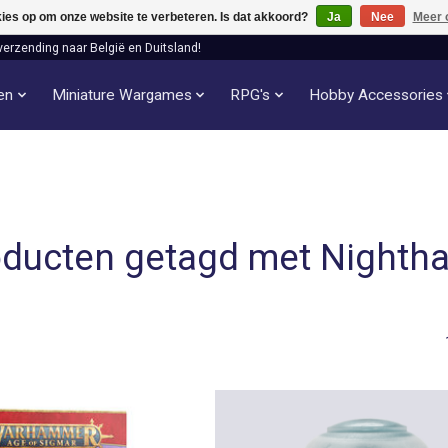
kies op om onze website te verbeteren. Is dat akkoord?
Ja
Nee
Meer 
verzending naar België en Duitsland!
len
Miniature Wargames
RPG's
Hobby Accessories
ducten getagd met Nighth