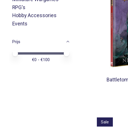
RPG's
Hobby Accessories
Events
Prijs
Minimale prijswaarde
Price maximum value
€
0
- €
100
Battletom
Sale