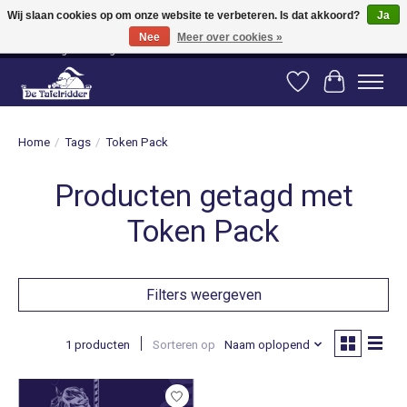
Wij slaan cookies op om onze website te verbeteren. Is dat akkoord?
Ja
Nee
Meer over cookies »
Vanaf 80 euro gratis verzending binnen Nederland! Vanaf 100 euro gratis
verzending naar België en Duitsland!
Verlanglijst
Winkelwag
Home
/
Tags
/
Token Pack
Producten getagd met
Token Pack
Filters weergeven
1 producten
Sorteren op
Naam oplopend